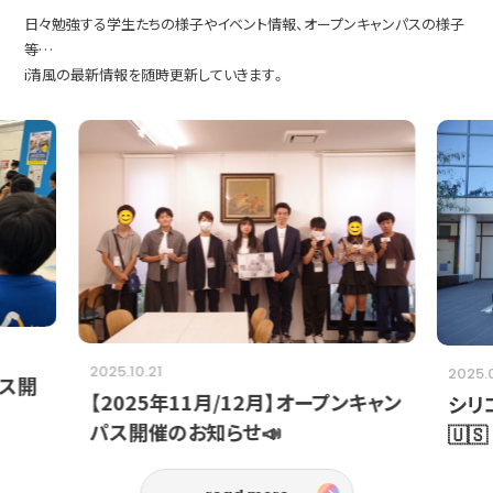
日々勉強する学生たちの様子やイベント情報、オープンキャンパスの様子
等…
i清風の最新情報を随時更新していきます。
2025.10.21
2025.
パス開
【2025年11月/12月】オープンキャン
シリ
パス開催のお知らせ📣
🇺🇸