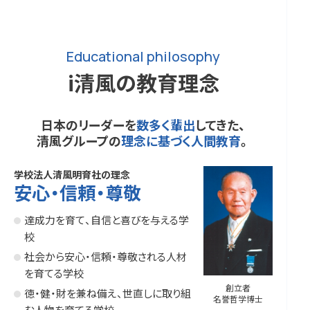
Educational philosophy
i清風の教育理念
日本のリーダーを
数多く輩出
してきた、
清風グループの
理念に基づく人間教育
。
学校法人清風明育社の理念
安心・信頼・尊敬
達成力を育て、自信と喜びを与える学
校
社会から安心・信頼・尊敬される人材
を育てる学校
創立者
徳・健・財を兼ね備え、世直しに取り組
名誉哲学博士
む人物を育てる学校