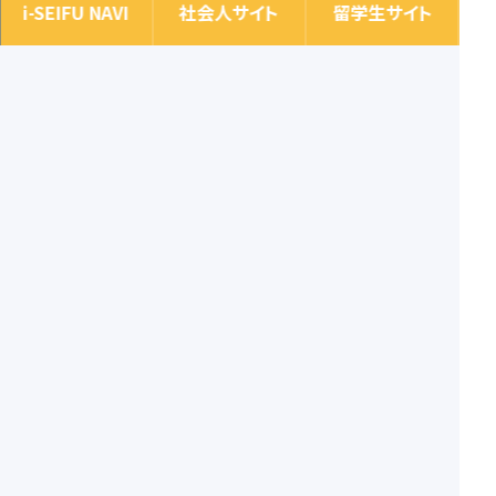
i-SEIFU NAVI
社会人サイト
留学生サイト
オープンキャンパス申し込み
お問い合わせ
LINE進路相談
[通話無料・携帯OK]
平日09:30~17:00 土曜09:30~17:00
〒545-0042 大阪市阿倍野区丸山通1-6-3