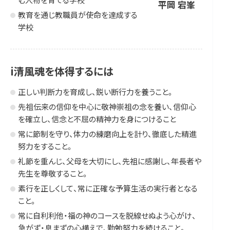
平岡 宕峯
教育を通じ教職員が使命を達成する
学校
i清風魂を体得するには
正しい判断力を育成し、鋭い断行力を養うこと。
先祖伝来の信仰を中心に敬神崇祖の念を養い、信仰心
を確立し、信念と不屈の精神力を身につけること
常に節制を守り、体力の練磨向上を計り、徹底した精進
努力をすること。
礼節を重んじ、父母を大切にし、先祖に感謝し、年長者や
先生を尊敬すること。
素行を正しくして、常に正確な予算生活の実行者となる
こと。
常に自利利他・福の神のコースを脱線せぬよう心がけ、
急がず・息まずの心構えで、勤勉努力を続けること。