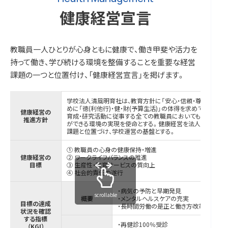
健康経営宣言
教職員一人ひとりが心身ともに健康で、働き甲斐や活力を
持って働き、学び続ける環境を整備することを重要な経営
課題の一つと位置付け、「健康経営宣言」を掲げます。
学校法人清風明育社は、教育方針に「安心・信頼・尊敬」され
めに「徳(利他行)・健・財(予算生活)」の体得を求めており
健康経営の
育成・研究活動に従事する全ての教職員においても心身ともに
推進方針
ができる環境の実現を使命とする。健康経営を法人の中期経
課題と位置づけ、学校運営の基盤とする。
① 教職員の心身の健康保持・増進
健康経営の
② ワークライフバランスの推進
目標
③ 生産性・教育サービスの質向上
④ 社会的責任の遂行
・病気の予防と早期発見
scrollable
概要
・メンタルヘルスケアの充実
目標の達成
・長時間労働の是正と働き方改革
状況を確認
する指標
・再健診100％受診
（KGI）