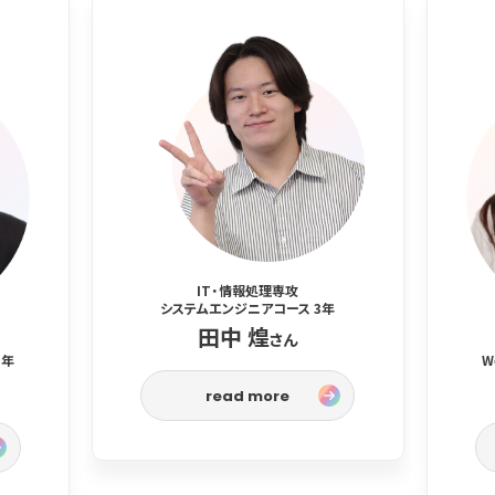
IT・情報処理専攻
システムエンジニアコース 3年
田中 煌
さん
3年
W
read more