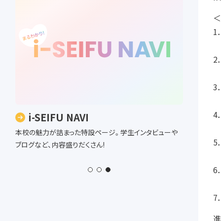
＜
1
「
2
「
3
「
4
i-SEIFU NAVI
「
本校の魅力が詰まった特設ページ。学生インタビューや
5
ブログなど、内容盛りだくさん!
「
6
「
7
進