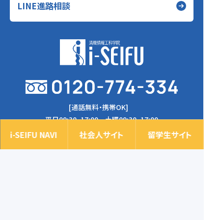
LINE進路相談
[通話無料・携帯OK]
平日09:30~17:00 土曜09:30~17:00
〒545-0042 大阪市阿倍野区丸山通1-6-3
i-SEIFU NAVI
社会人サイト
留学生サイト
個人情報の取り扱いについて
© 2024 i-seifu All Rights Reserved.